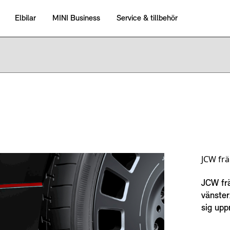
JCW fr
JCW frä
vänster
sig upp