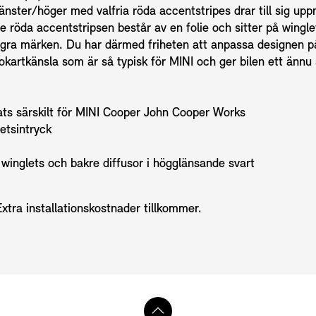
nster/höger med valfria röda accentstripes drar till sig up
e röda accentstripsen består av en folie och sitter på wingl
några märken. Du har därmed friheten att anpassa designen p
rtkänsla som är så typisk för MINI och ger bilen ett ännu s
ats särskilt för MINI Cooper John Cooper Works
etsintryck
re winglets och bakre diffusor i högglänsande svart
 Extra installationskostnader tillkommer.