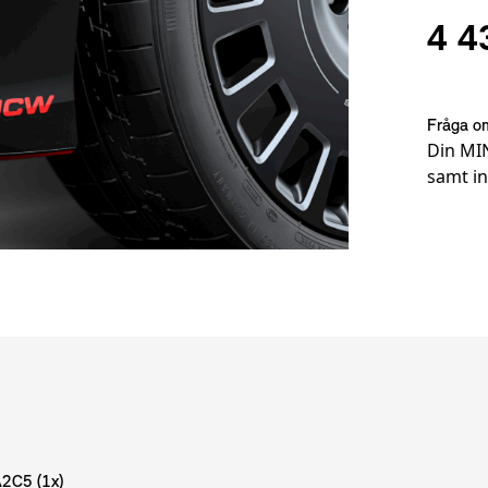
4 4
Fråga om
Din MIN
samt in
Fotnot
2C5 (1x)