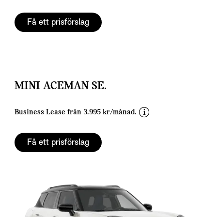
i
s
Få ett prisförslag
c
l
a
i
m
e
MINI ACEMAN SE.
r
d
Business Lease från 3.995 kr/månad.
i
s
Få ett prisförslag
c
l
a
i
m
e
r