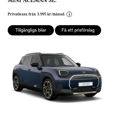
MINI ACEMAN SE.
r
d
Privatleasa från 3.995 kr/månad.
i
s
Tillgängliga bilar
Få ett prisförslag
c
l
a
i
m
e
r