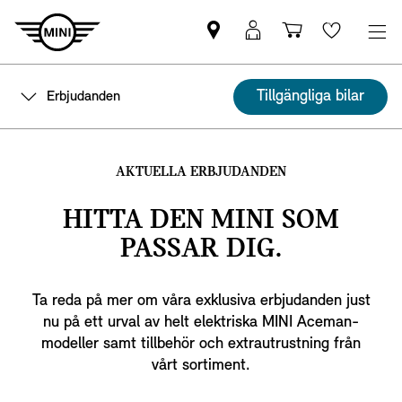
Hitta
MyMini
Kundvagn
Wishlis
MINI
inloggning
partner
Tillgängliga bilar
Erbjudanden
AKTUELLA ERBJUDANDEN
HITTA DEN MINI SOM
PASSAR DIG.
Ta reda på mer om våra exklusiva erbjudanden just
nu på ett urval av helt elektriska MINI Aceman-
modeller samt tillbehör och extrautrustning från
vårt sortiment.