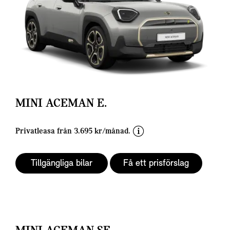
MINI ACEMAN E.
d
Privatleasa från 3.695 kr/månad.
i
s
Tillgängliga bilar
Få ett prisförslag
c
l
a
i
m
e