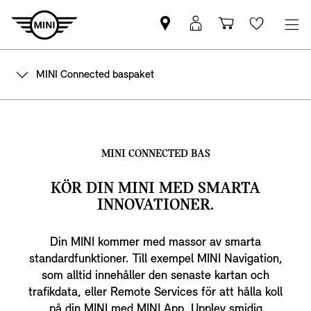
Hitta
MyMini
Kundvagn
Wishlis
MINI
inloggning
partner
MINI Connected baspaket
MINI CONNECTED BAS
KÖR DIN MINI MED SMARTA
INNOVATIONER.
Din MINI kommer med massor av smarta
standardfunktioner. Till exempel MINI Navigation,
som alltid innehåller den senaste kartan och
trafikdata, eller Remote Services för att hålla koll
på din MINI med MINI App. Upplev smidig