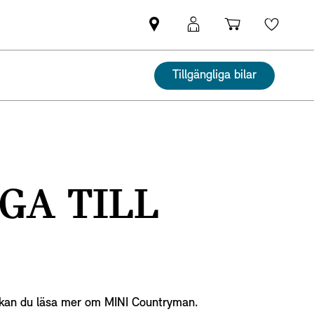
Hitta
MyMini
Kundvagn
Wishli
MINI
inloggning
partner
Tillgängliga bilar
GA TILL
en kan du läsa mer om MINI Countryman.