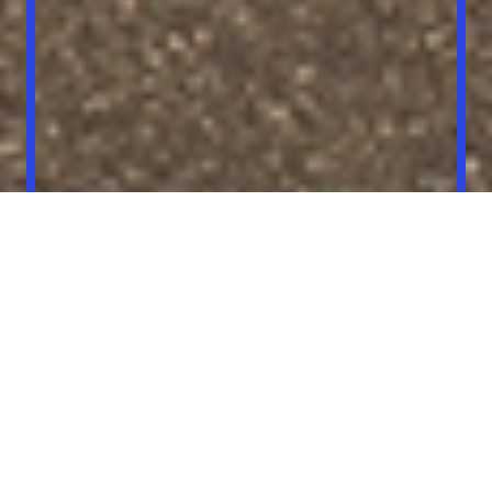
Läs mer
MINI Cooper 3-dörrar: C + S: Bränsleförbrukning 5.9-6.7 l/100km (WLTP
blandad körning), CO2 133-150 g/km (WLTP blandad körning).
disclaimer