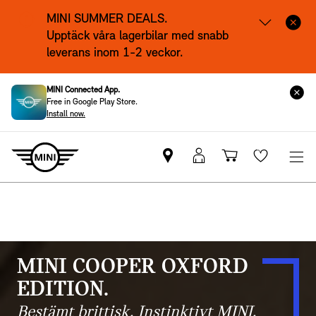
MINI SUMMER DEALS.
Upptäck våra lagerbilar med snabb
leverans inom 1-2 veckor.
Tillgängliga bilar.
MINI Connected App.
Free in Google Play Store.
Install now.
Hitta
MyMini
Kundvagn
Wishlis
MINI
inloggning
partner
MINI COOPER OXFORD
EDITION.
Bestämt brittisk. Instinktivt MINI.