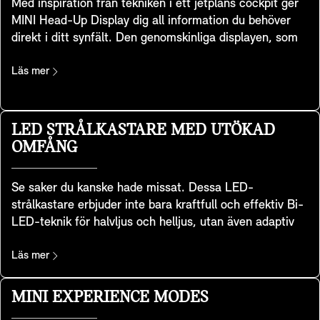
Med inspiration från tekniken i ett jetplans cockpit ger
MINI Head-Up Display dig all information du behöver
direkt i ditt synfält. Den genomskinliga displayen, som
är installerad på instrumentpanelen, visar viktig
information som körhastighet, kartor,
Läs mer
förarassistansfunktioner och underhållningsdetaljer.
Med bästa möjliga klarhet ger den utmärkt bildkvalitet
även i mycket ljusa omgivningar. Du kan enkelt justera
LED STRÅLKASTARE MED UTÖKAD
höjd och ljusstyrka, och du kan anpassa informationen
OMFÅNG
som visas efter dina behov. Den anpassar sig också till
det MINI Experience Mode du har valt, så att du kan
Se saker du kanske hade missat. Dessa LED-
njuta av en konsekvent och heltäckande upplevelse och
strålkastare erbjuder inte bara kraftfull och effektiv Bi-
verkligen hålla koll på allt.
LED-teknik för halvljus och helljus, utan även adaptiv
halvljusfördelning med ökad upplysning i sidled. Det gör
att du kan se bättre runt svängar och kurvor, både i
Läs mer
stan, på landet och vid motorvägskörning samt i dåligt
väder. I ljusmenyn kan du välja mellan tre distinkta
MINI EXPERIENCE MODES
ljussignaturer som består av kombinationer av