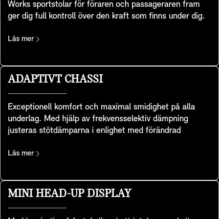
Works sportstolar för föraren och passageraren fram
ger dig full kontroll över den kraft som finns under dig.
Stolarna har utvecklats med hjälp av en särskild
sportstolsgeometri och har integrerade nackskydd samt
Läs mer
extra axelstöd som gör att du lätt tar kurvorna med din
MINIs legendariska hantering. Stolarna ingår i
utrustningsnivåerna Favoured och JCW.
ADAPTIVT CHASSI
Exceptionell komfort och maximal smidighet på alla
underlag. Med hjälp av frekvensselektiv dämpning
justeras stötdämparna i enlighet med förändrad
hastighet, last eller vägförhållanden för din MINI. Detta
skapar en optimerad balans mellan sportighet och
Läs mer
komfort och gör körningen säkrare och mer dynamisk –
framför allt i SPORT-läget.
MINI HEAD-UP DISPLAY