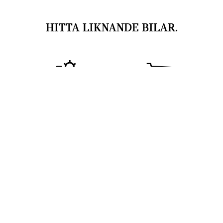
HITTA LIKNANDE BILAR.
Konfigurera en annan
Tillgängliga bilar av
bil
samma modell