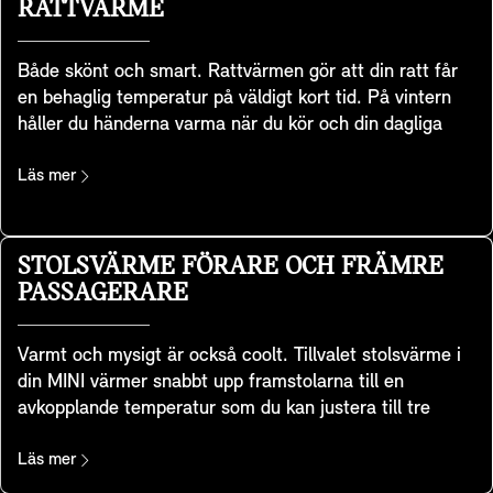
RATTVÄRME
glaset i förarsidans spegel dämpas för att skydda dina
ögon så att du inte bländas. Du kan dessutom spara
Tillgängligheten för funktioner beror på landsspecifika
Både skönt och smart. Rattvärmen gör att din ratt får
dina föredragna spegel- och stolsinställningar med
bestämmelser.
en behaglig temperatur på väldigt kort tid. På vintern
hjälp av nyckelns minnesfunktion. Vid kallt väder värms
håller du händerna varma när du kör och din dagliga
backspeglarna upp automatiskt för att minska mängden
pendling eller resa blir en mycket trevligare upplevelse.
kondens och förhindra isbildning. Du hälsas alltid
Funktionen har också en miljövänlig aspekt. Att värma
Läs mer
välkommen av en projektering av emblemet från dina
upp ratten är nämligen mycket effektivare än att värma
utvändiga backspeglar på både förar- och
upp hela kupén, särskilt under korta körningar.
passagerarsidan.
STOLSVÄRME FÖRARE OCH FRÄMRE
PASSAGERARE
Varmt och mysigt är också coolt. Tillvalet stolsvärme i
din MINI värmer snabbt upp framstolarna till en
avkopplande temperatur som du kan justera till tre
nivåer, så att du kan få upp värmen och koppla av när
det är kallt ute. Funktionen värmer upp sittdynan och
Läs mer
hela ryggstödet för att ge heltäckande komfort.