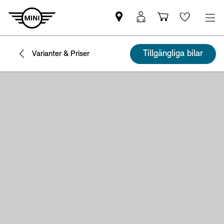
Hitta
MyMini
Kundvagn
Wishlis
MINI
inloggning
partner
Tillgängliga bilar
Varianter & Priser