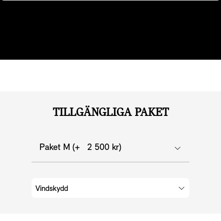
Dessutom kan du bestämma hur värmen ska fördelas
med hjälp av kontrolldisplayen.
TILLGÄNGLIGA PAKET
Paket M (+ 2 500 kr)
Vindskydd